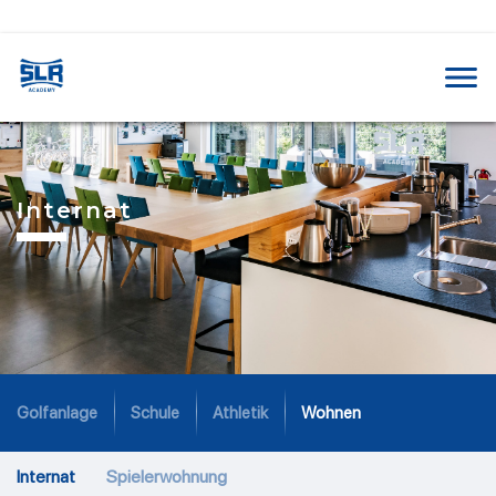
Internat​
Golfanlage
Schule
Athletik
Wohnen
Internat
Spielerwohnung