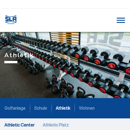
Athletik
Golfanlage
Schule
Athletik
Wohnen
Athletic Center​
Athletic Platz