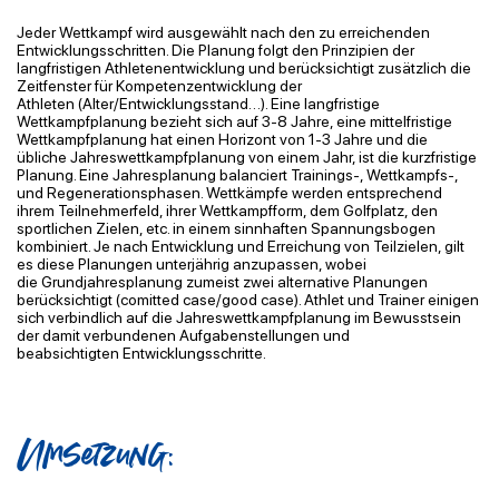
Jeder Wettkampf wird ausgewählt nach den zu erreichenden
Entwicklungsschritten. Die
Planung folgt den Prinzipien der
langfristigen Athletenentwicklung und berücksichtigt
zusätzlich die
Zeitfenster für Kompetenzentwicklung der
Athleten
(Alter/Entwicklungsstand…). Eine langfristige
Wettkampfplanung bezieht sich auf 3-8 Jahre, eine
mittelfristige
Wettkampfplanung hat einen Horizont von 1-3 Jahre und die
übliche
Jahreswettkampfplanung von einem Jahr, ist die kurzfristige
Planung. Eine Jahresplanung
balanciert Trainings-, Wettkampfs-,
und Regenerationsphasen. Wettkämpfe werden entsprechend
ihrem Teilnehmerfeld, ihrer Wettkampfform, dem Golfplatz, den
sportlichen Zielen, etc. in einem sinnhaften Spannungsbogen
kombiniert.
Je nach Entwicklung und
Erreichung von Teilzielen, gilt
es diese Planungen unterjährig anzupassen, wobei
die
Grundjahresplanung zumeist zwei alternative Planungen
berücksichtigt (
comitted
case
/
good
case
). Athlet und Trainer einigen
sich verbindlich auf die Jahreswettkampfplanung im
Bewusstsein
der damit verbundenen Aufgabenstellungen und
beabsichtigten
Entwicklungsschritte.
Umsetzung: