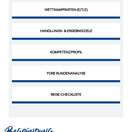
WETTKAMPFARTEN (E/T/Z)​
HANDLUNGS- & ERGEBNISZIELE​
KOMPETENZPROFIL​
FORE RUNDENANALYSE
REISE CHECKLISTE​
Begründung: