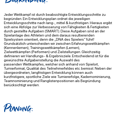
Jeder Wettkampf ist durch beabsichtigte Entwicklungsschritte zu
begründen. Ein
Entwicklungsplan ordnet die jeweiligen
Entwicklungsschritte nach lang-,
mittel & kurzfristigen. Hieraus ergibt
sich eine Abfolge zur Verbesserung von Fähigkeiten & Fertigkeiten
durch gestellte Aufgaben (SMART).
Diese Aufgaben sind an
der
Spielanlage des Athleten und dem daraus resultierenden
Spielsystem orientiert, denn die
„DNA des Spielers“ führt!
Grundsätzlich unterscheiden wir zwischen
Erfahrungswettkämpfen
(Kennenlernen), Trainingswettkämpfen (Lernen),
Zielwettkämpfen
(Performen) und Zielstellungen. Gleichzeitig
definieren wir Handlungs- & Ergebnisziele.
Entscheidend ist für die
gewünschte Aufgabenstellung die Auswahl des
passenden
Wettkampfes, welcher sich anhand von Spielort,
Turnierformat, Qualität des Teilnehmerfeldes etc. bemisst.
Neben der
übergeordneten, langfristigen Entwicklung können auch
kurzfristigere, sportliche
Ziele wie Turniererfolge, Kadernominierung,
Teamnominierung und Ranglistenpositionen
als Begründung
berücksichtigt werden.
Planung: