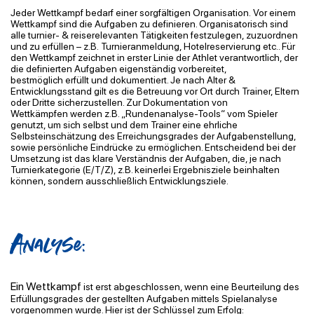
Jeder Wettkampf bedarf einer sorgfältigen Organisation.
Vor einem
Wettkampf sind die Aufgaben zu definieren. Organisatorisch sind
alle turnier- &
reiserelevanten Tätigkeiten festzulegen, zuzuordnen
und zu erfüllen – z.B.
Turnieranmeldung, Hotelreservierung etc.. Für
den Wettkampf zeichnet in erster Linie der
Athlet verantwortlich, der
die definierten Aufgaben eigenständig vorbereitet,
bestmöglich
erfüllt und dokumentiert. Je nach Alter &
Entwicklungsstand gilt es die Betreuung vor Ort
durch Trainer, Eltern
oder Dritte sicherzustellen. Zur Dokumentation von
Wettkämpfen
werden z.B. „Rundenanalyse-Tools“ vom Spieler
genutzt, um sich selbst und dem Trainer
eine ehrliche
Selbsteinschätzung des Erreichungsgrades der Aufgabenstellung,
sowie
persönliche Eindrücke zu ermöglichen. Entscheidend bei der
Umsetzung ist das klare
Verständnis der Aufgaben, die, je nach
Turnierkategorie (E/T/Z), z.B. keinerlei Ergebnisziele
beinhalten
können, sondern ausschließlich Entwicklungsziele.
Analyse:
Ein Wettkampf
ist erst abgeschlossen, wenn eine Beurteilung des
Erfüllungsgrades der gestellten Aufgaben mittels Spielanalyse
vorgenommen wurde. Hier ist der Schlüssel zum Erfolg: