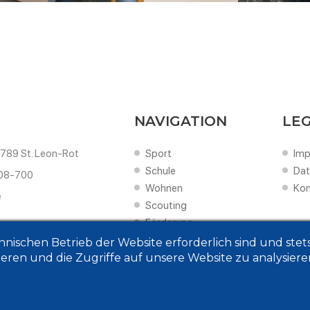
NAVIGATION
LE
8789 St. Leon-Rot
Sport
Im
Schule
Dat
608-700
Wohnen
Kon
e
Scouting
Förderung
hnischen Betrieb der Website erforderlich sind und ste
eren und die Zugriffe auf unsere Website zu analysiere
opyright 2026 SLR Academy - Concept & Realization
tomsolutions.