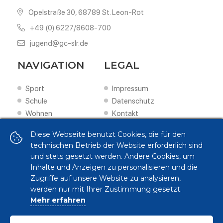
Opelstraße 30, 68789 St. Leon-Rot
+49 (0) 6227/8608-700
jugend@gc-slr.de
NAVIGATION
LEGAL
Sport
Impressum
Schule
Datenschutz
Wohnen
Kontakt
Scouting
Diese Webseite benutzt Cookies, die für den
Förderung
technischen Betrieb der Website erforderlich sind
FOLLOW US ON
und stets gesetzt werden. Andere Cookies, um
Inhalte und Anzeigen zu personalisieren und die
Zugriffe auf unsere Website zu analysieren,
werden nur mit Ihrer Zustimmung gesetzt.
Mehr erfahren