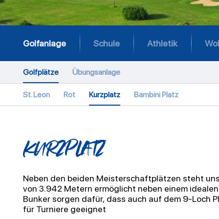
Golfanlage
Schule
Athletik
Wo
Golfplätze
Übungsanlage​
St. Leon
Rot
Kurzplatz
Bambini Platz
KURZPLATZ
Neben den beiden
Meisterschaftplätzen
steht uns
von 3.942 Metern
ermöglicht neben einem idealen
Bunker sorgen dafür, dass auch auf dem 9-
Loch P
für Turniere geeignet