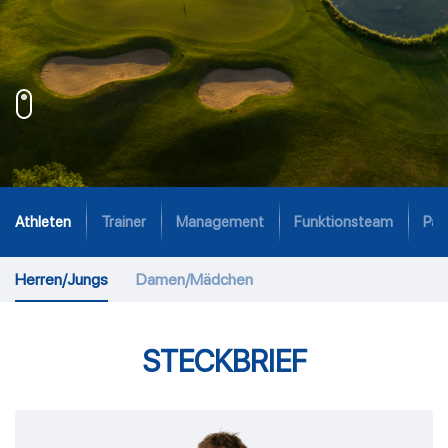
Athleten
Trainer
Management
Funktionsteam
Par
Herren/Jungs
Damen/Mädchen
STECKBRIEF