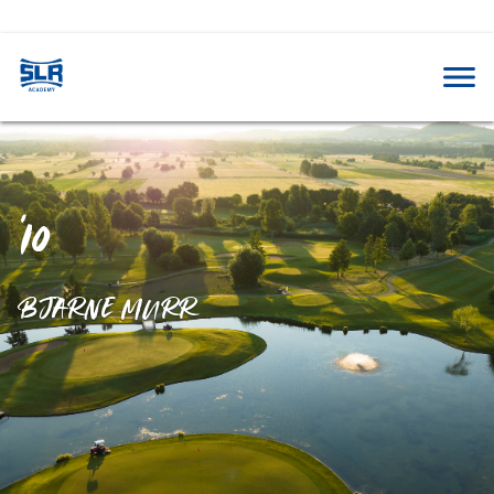
'10
BJARNE MURR