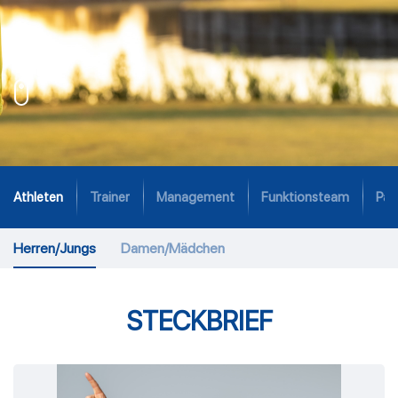
Athleten
Trainer
Management
Funktionsteam
Par
Herren/Jungs
Damen/Mädchen
STECKBRIEF