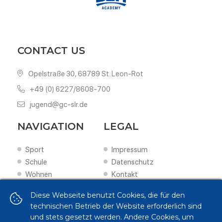
CONTACT US
Opelstraße 30, 68789 St. Leon-Rot
+49 (0) 6227/8608-700
jugend@gc-slr.de
NAVIGATION
LEGAL
Sport
Impressum
Schule
Datenschutz
Wohnen
Kontakt
Scouting
Diese Webseite benutzt Cookies, die für den
Förderung
technischen Betrieb der Website erforderlich sind
FOLLOW US ON
und stets gesetzt werden. Andere Cookies, um